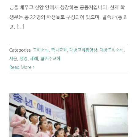
님을 배우고 신앙 안에서 성장하는 공동체입니다. 현재 학
생부는 총 22명의 학생들로 구성되어 있으며, 말씀반(총 8
명, [...]
Categories:
교회소식
,
국내교회
,
대방교회동영상
,
대방교회소식
,
서울
,
성경
,
세례
,
참예수교회
Read More