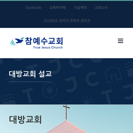
Skip
facebook
교육부카페
시설예약
교회소식
to
2024년도 온라인 콘텐츠 공모전
content
대방교회 설교
대방교회