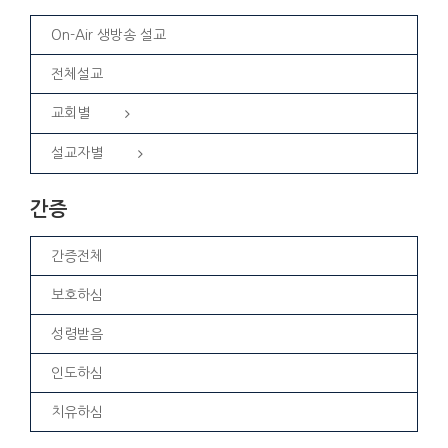
On-Air 생방송 설교
전체설교
교회별
설교자별
간증
간증전체
보호하심
성령받음
인도하심
치유하심