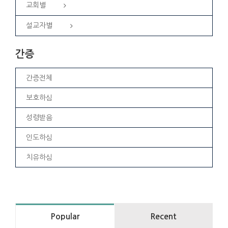
교회별
설교자별
간증
간증전체
보호하심
성령받음
인도하심
치유하심
Popular
Recent