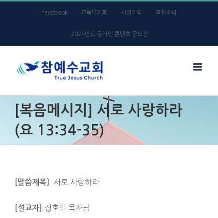
Skip
facebook
교육부카페
시설예약
교회소식
to
2024년도 온라인 콘텐츠 공모전
content
[복음메시지] 서로 사랑하라
(요 13:34-35)
서로 사랑하라
[말씀제목]
정호민 목자님
[설교자]