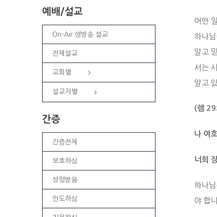
예배/설교
어떤 
On-Air 생방송 설교
하나님
알고 
전체설교
서는 
교회별
알고 
설교자별
(
렘
29
간증
나 여
간증전체
너희 
보호하심
성령받음
하나님
인도하심
야 합니