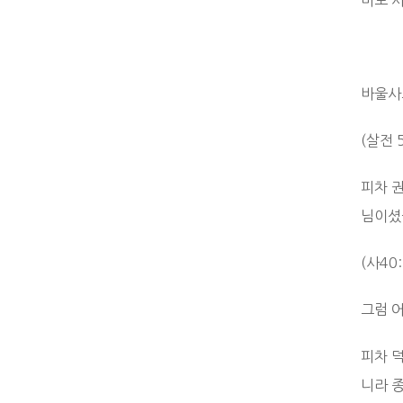
바로 
바울사
(살전 
피차 
님이셨
(사40
그럼 
피차 
니라 