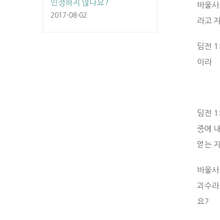
인정하지 않나요?
바울사
2017-08-02
라고 
딤전 
이라
딤전 
중에 
얻는 
바울사
괴수라
요?