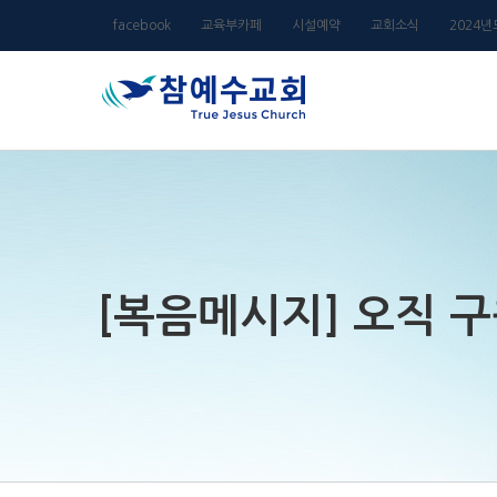
Skip
facebook
교육부카페
시설예약
교회소식
2024
to
content
[복음메시지] 오직 구원