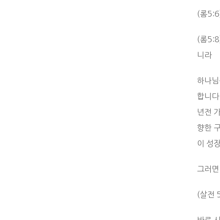
(롬5
(롬5
니라
하나님
합니다
년전 
향한 
이 성장
그러면
(살전