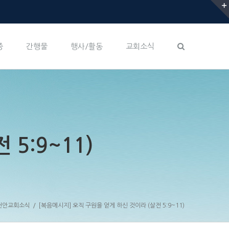
증
간행물
행사/활동
교회소식
5:9~11)
천안교회소식
/
[복음메시지] 오직 구원을 얻게 하신 것이라 (살전 5:9~11)