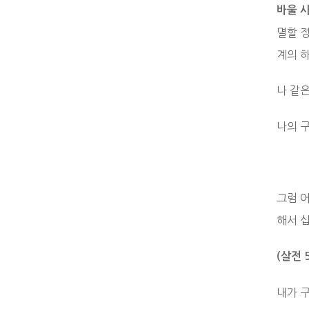
바울 
멸할 
계의 
나 같
나의 
그럼 
해서 
(
살전
내가 