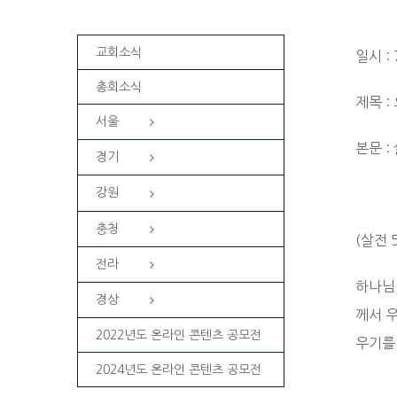
교회소식
일시 :
총회소식
제목 :
서울
본문 :
경기
강원
충청
(살전 5
전라
하나님
경상
께서 
2022년도 온라인 콘텐츠 공모전
우기를
2024년도 온라인 콘텐츠 공모전