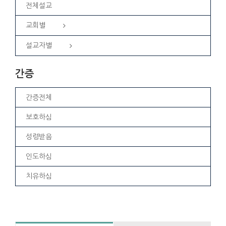
전체설교
교회별
설교자별
간증
간증전체
보호하심
성령받음
인도하심
치유하심