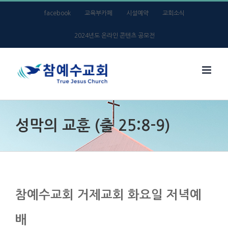
Skip
facebook
교육부카페
시설예약
교회소식
to
2024년도 온라인 콘텐츠 공모전
content
성막의 교훈 (출 25:8-9)
참예수교회 거제교회 화요일 저녁예
배