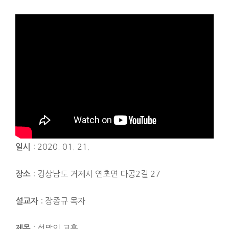
: 2020. 01. 21.
일시
: 경상남도 거제시 연초면 다공2길 27
장소
: 장종규 목자
설교자
: 성막의 교훈
제목