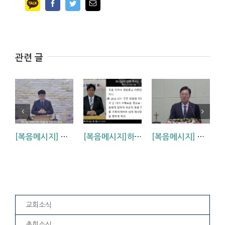
Facebook
Twitter
Email
관련 글
[복음메시지] 하나님 아버지의 마음 (눅15:11~24)
[복음메시지]하나님이 입혀주시는 옷 (창 3:7,21)
[복음메시지] 엘리야 때(사도시대)처럼 (왕하 2:1-14)
교회소식
총회소식