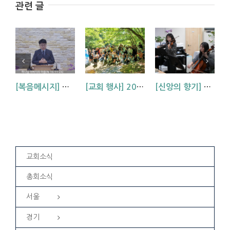
관련 글
[복음메시지] 하나님 아버지의 마음 (눅15:11~24)
[교회 행사] 2026년 부산교회 봄 세례식
[신앙의 향기] 악기 찬양팀 찬양 발표 – 내 진정 사모하는
교회소식
총회소식
서울
경기