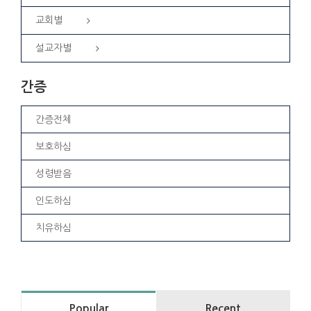
교회별
설교자별
간증
간증전체
보호하심
성령받음
인도하심
치유하심
Popular
Recent