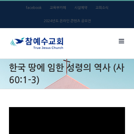
Skip
facebook
교육부카페
시설예약
교회소식
to
2024년도 온라인 콘텐츠 공모전
content
한국 땅에 임한 성령의 역사 (사
60:1-3)