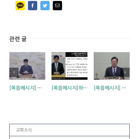
Facebook
Twitter
Email
관련 글
[복음메시지] 하나님 아버지의 마음 (눅15:11~24)
[복음메시지]하나님이 입혀주시는 옷 (창 3:7,21)
[복음메시지] 엘리야 때(사도시대)처럼 (왕하 2:1-14)
교회소식