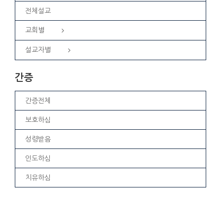
전체설교
교회별
설교자별
간증
간증전체
보호하심
성령받음
인도하심
치유하심