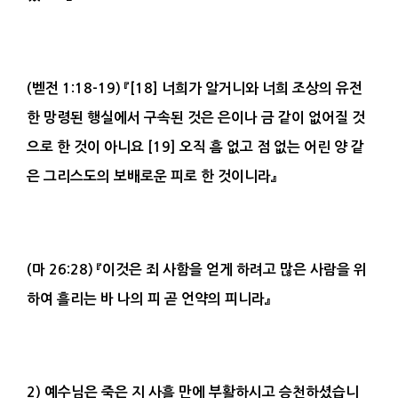
(
벧전
1:18-19)
『
[18]
너희가 알거니와 너희 조상의 유전
한 망령된 행실에서
구속
된 것은 은이나 금 같이 없어질 것
으로 한 것이 아니요
[19]
오직 흠 없고 점 없는 어린 양 같
은
그리스도
의 보배로운
피
로 한 것이니라
』
(
마
26:28)
『
이것은 죄 사함을 얻게 하려고 많은 사람을 위
하여 흘리는 바 나의
피
곧
언약의 피
니라
』
2) 예수님은 죽은 지 사흘 만에 부활하시고 승천하셨습니