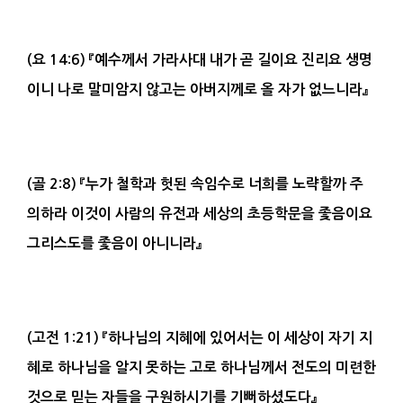
(
요
14:6)
『
예수께서 가라사대 내가 곧 길이요
진리
요 생명
이니 나로 말미암지 않고는 아버지께로 올 자가 없느니라
』
(
골
2:8)
『
누가
철학
과 헛된
속임수
로 너희를 노략할까 주
의하라 이것이 사람의 유전과 세상의 초등학문을 좇음이요
그리스도를 좇음이 아니니라
』
(
고전
1:21)
『
하나님의 지혜에 있어서는 이 세상이 자기 지
혜
로 하나님을 알지 못하는 고로 하나님께서
전도
의 미련한
것으로 믿는 자들을 구원하시기를 기뻐하셨도다
』