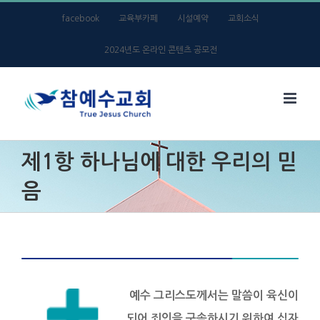
Skip
facebook
교육부카페
시설예약
교회소식
to
2024년도 온라인 콘텐츠 공모전
content
제1항 하나님에 대한 우리의 믿
음
예수 그리스도께서는 말씀이 육신이
되어 죄인을 구속하시기 위하여 십자