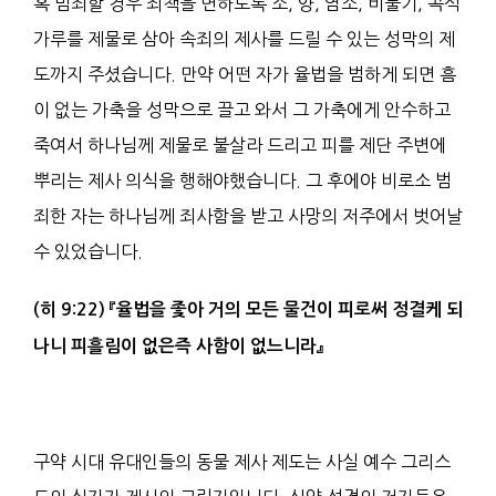
혹 범죄할 경우 죄책을 면하도록 소, 양, 염소, 비둘기, 곡식
가루를 제물로 삼아 속죄의 제사를 드릴 수 있는 성막의 제
도까지 주셨습니다. 만약 어떤 자가 율법을 범하게 되면 흠
이 없는 가축을 성막으로 끌고 와서 그 가축에게 안수하고
죽여서 하나님께 제물로 불살라 드리고 피를 제단 주변에
뿌리는 제사 의식을 행해야했습니다. 그 후에야 비로소 범
죄한 자는 하나님께 죄사함을 받고 사망의 저주에서 벗어날
수 있었습니다.
(
히
9:22)
『
율법을 좇아 거의 모든 물건이
피
로써 정결케 되
나니 피흘림
이 없은즉
사
함이 없느니라
』
구약 시대 유대인들의 동물 제사 제도는 사실 예수 그리스