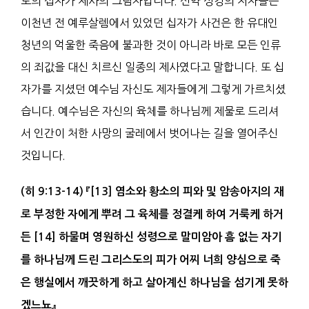
도의 십자가 제사의 그림자입니다. 신약 성경의 저자들은
이천년 전 예루살렘에서 있었던 십자가 사건은 한 유대인
청년의 억울한 죽음에 불과한 것이 아니라 바로 모든 인류
의 죄값을 대신 치르신 일종의 제사였다고 말합니다. 또 십
자가를 지셨던 예수님 자신도 제자들에게 그렇게 가르치셨
습니다. 예수님은 자신의 육체를 하나님께 제물로 드리셔
서 인간이 처한 사망의 굴레에서 벗어나는 길을 열어주신
것입니다.
(
히
9:13-14)
『
[13]
염소와 황소의
피
와 및 암송아지의 재
로 부정한 자에게 뿌려 그 육체를 정결케 하여 거룩케 하거
든
[14]
하물며 영원하신 성령으로 말미암아 흠 없는 자기
를 하나님께 드린
그리스도
의 피가 어찌 너희 양심으로 죽
은 행실에서 깨끗하게 하고 살아계신 하나님을 섬기게 못하
겠느뇨
』