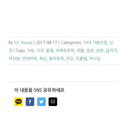
By
TJC Korea
|
2017-08-17
|
Categories:
10대 기본신앙
,
신
관
|
Tags:
구속
,
구주
,
말씀
,
보배로운피
,
부활
,
승천
,
심판
,
십자가
,
어린양
,
언약의피
,
육신
,
종의형체
,
죄인
,
피흘림
,
하나님
이 내용을 SNS 공유하세요
Facebook
Twitter
Email