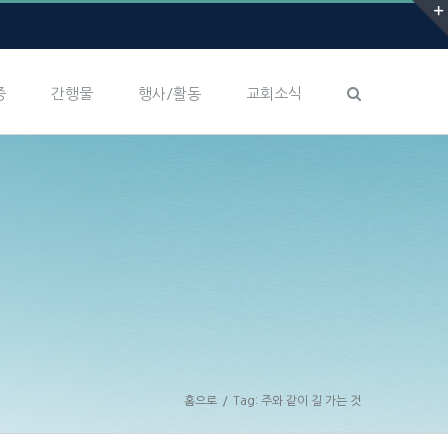
증
간행물
행사/활동
교회소식
홈으로
/
Tag:
주와 같이 길 가는 것