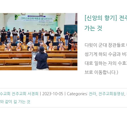
[신앙의 향기] 전
가는 것
다윗이 군대 장관들로
섬기게 하되 수금과 비
대로 일하는 자의 수효
브로 이동합니다.)
수교회 전주교회 서경희
|
2023-10-05
|
Categories:
전라
,
전주교회동영상
,
와 같이 길 가는 것