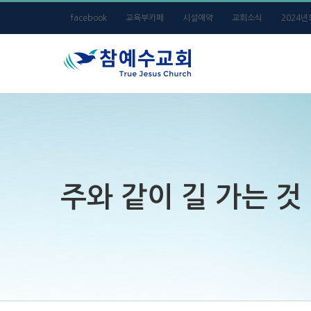
Skip
facebook
교육부카페
시설예약
교회소식
2024
to
content
주와 같이 길 가는 것