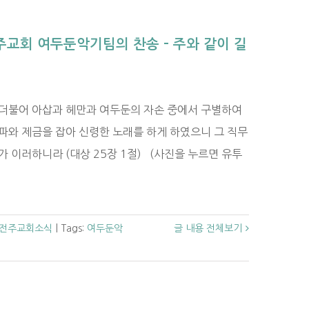
주교회 여두둔악기팀의 찬송 – 주와 같이 길
 더불어 아삽과 헤만과 여두둔의 자손 중에서 구별하여
파와 제금을 잡아 신령한 노래를 하게 하였으니 그 직무
가 이러하니라 (대상 25장 1절) (사진을 누르면 유투
전주교회소식
|
Tags:
여두둔악
글 내용 전체보기