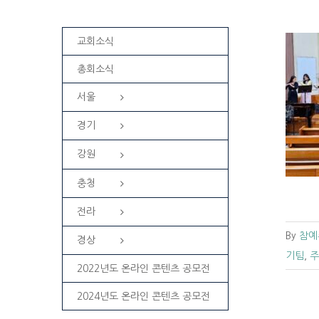
교회소식
총회소식
서울
[신앙의 향기] 전주교회 여두둔악기팀의
찬송 – 주와 같이 길 가는 것
경기
전라
전주교회동영상
전주교회소식
강원
충청
전라
By
참예
경상
기팀
,
주
2022년도 온라인 콘텐츠 공모전
2024년도 온라인 콘텐츠 공모전