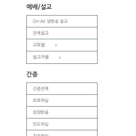
예배/설교
On-Air 생방송 설교
전체설교
교회별
설교자별
간증
간증전체
보호하심
성령받음
인도하심
치유하심