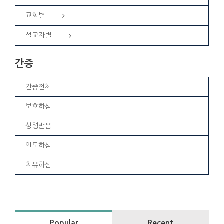
교회별
설교자별
간증
간증전체
보호하심
성령받음
인도하심
치유하심
Popular
Recent