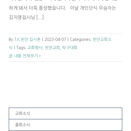
하게 돼서 더욱 풍성했습니다. 이날 개인단식 우승자는
김지영집사님 [...]
By
TJC천안 김시온
|
2023-04-07
|
Categories:
천안교회소
식
|
Tags:
교회행사
,
천안교회
,
탁구대회
글 내용 전체보기
교회소식
총회소식