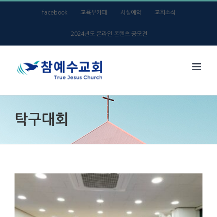
Skip
facebook
교육부카페
시설예약
교회소식
to
2024년도 온라인 콘텐츠 공모전
content
탁구대회