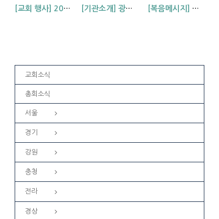
[교회 행사] 2026 아동부 연합 여름성경학교 (부산, 거제, 대구)
[기관소개] 광주교회 청년부를 소개합니다!
[복음메시지] 하나님 아버지의 마음 (눅15:11~24)
교회소식
총회소식
서울
경기
강원
충청
전라
경상