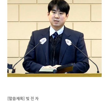
[말씀제목] 빚 진 자