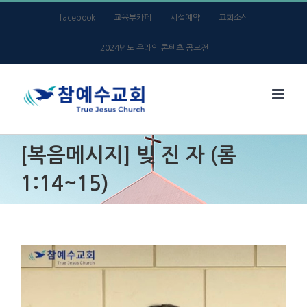
Skip
facebook
교육부카페
시설예약
교회소식
to
2024년도 온라인 콘텐츠 공모전
content
[복음메시지] 빚 진 자 (롬
1:14~15)