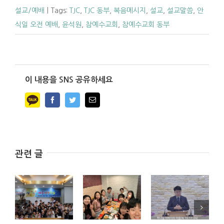
설교/예배
|
Tags:
TJC
,
TJC 동부
,
복음메시지
,
설교
,
설교말씀
,
안
식일 오전 예배
,
윤석원
,
참예수교회
,
참예수교회 동부
이 내용을 SNS 공유하세요
Facebook
Twitter
Email
관련 글