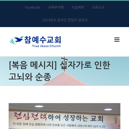
Skip
facebook
교육부카페
시설예약
교회소식
to
2024년도 온라인 콘텐츠 공모전
content
[복음 메시지] 십자가로 인한
고뇌와 순종