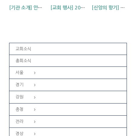
[기관 소개] 안양교회 청년부 찬양팀, 하랑을 소개합니다!
[교회 행사] 2026년 안양교회 봄 영은회
[신앙의 향기] 악기 찬양팀 찬양 발표 – 내 진정 사모하는
교회소식
총회소식
서울
경기
강원
충청
전라
경상