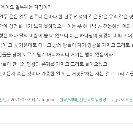
청옥이요 열두째는 자정이라
 열두 문은 열두 진주니 문마다 한 진주요 성의 길은 맑은 유리 같은
 안에 성전을 내가 보지 못하였으니 이는 주 하나님 곧 전능하신 이와
 성은 해나 달의 비췸이 쓸 데 없으니 이는 하나님의 영광이 비취고 
만국이 그 빛 가운데로 다니고 땅의 왕들이 자기 영광을 가지고 그리로
성문들을 낮에 도무지 닫지 아니하리니 거기는 밤이 없음이라
사람들이 만국의 영광과 존귀를 가지고 그리로 들어오겠고
무엇이든지 속된 것이나 가증한 일 또는 거짓말하는 자는 결코 그리로 
 천안
|
2020-07-29
|
Categories:
설교/예배
,
천안교회동영상
|
Tags:
이요셉