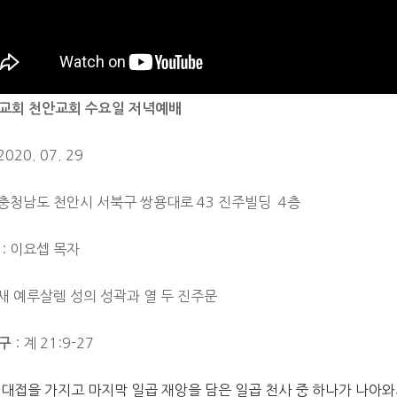
교회 천안교회 수요일 저녁예배
2020. 07. 29
 충청남도 천안시 서북구 쌍용대로 43 진주빌딩 4층
: 이요셉 목자
 새 예루살렘 성의 성곽과 열 두 진주문
: 계 21:9-27
구
 대접을 가지고 마지막 일곱 재앙을 담은 일곱 천사 중 하나가 나아와