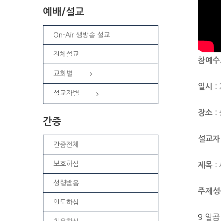
예배/설교
On-Air 생방송 설교
전체설교
참예수
교회별
: 
일시
설교자별
:
장소
간증
설교자
간증전체
보호하심
:
제목
성령받음
주제성
인도하심
9 일곱