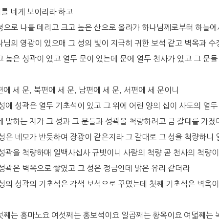
내를 네게 보이리라 하고
성령으로 나를 데리고 크고 높은 산으로 올라가 하나님께로부터 하늘에
나님의 영광이 있으매 그 성의 빛이 지극히 귀한 보석 같고 벽옥과 수
고 높은 성곽이 있고 열두 문이 있는데 문에 열두 천사가 있고 그 문
편에 세 문, 북편에 세 문, 남편에 세 문, 서편에 세 문이니
 성에 성곽은 열두 기초석이 있고 그 위에 어린 양의 십이 사도의 열
내게 말하는 자가 그 성과 그 문들과 성곽을 척량하려고 금 갈대를 가졌
그 성은 네모가 반듯하여 장광이 같은지라 그 갈대로 그 성을 척량하니
그 성곽을 척량하매 일백사십사 규빗이니 사람의 척량 곧 천사의 척량
그 성곽은 벽옥으로 쌓였고 그 성은 정금인데 맑은 유리 같더라
그 성의 성곽의 기초석은 각색 보석으로 꾸몄는데 첫째 기초석은 벽옥
다섯째는 홍마노요 여섯째는 홍보석이요 일곱째는 황옥이요 여덟째는