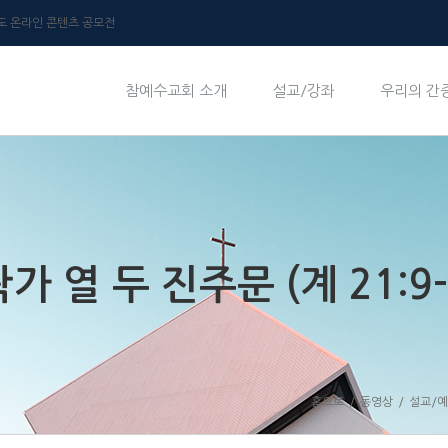
년도 온라인 콘텐츠 공모전
참예수교회 소개
설교/강좌
우리의 간
 열 두 진주문 (계 21:9-
홈으로
/
동영상
/
설교/