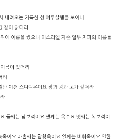
서 내려오는 거룩한 성 예루살렘을 보이니
정 같이 맑더라
들 위에 이름을 썼으니 이스라엘 자손 열두 지파의 이름들
두 이름이 있더라
더라
 일만 이천 스다디온이요 장과 광과 고가 같더라
이라
이요 둘째는 남보석이요 셋째는 옥수요 넷째는 녹보석이
 녹옥이요 아홉째는 담황옥이요 열째는 비취옥이요 열한