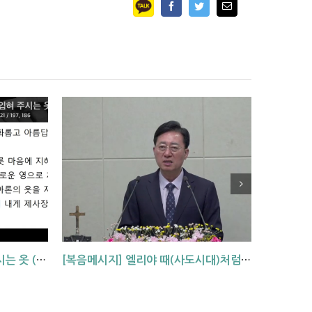
Facebook
Twitter
Email
[복음메시지]하나님이 입혀주시는 옷 (창 3:7,21)
[복음메시지] 엘리야 때(사도시대)처럼 (왕하 2:1-14)