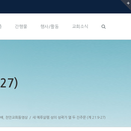
증
간행물
행사/활동
교회소식
27)
예배
,
천안교회동영상
/
새 예루살렘 성의 성곽가 열 두 진주문 (계 21:9-27)