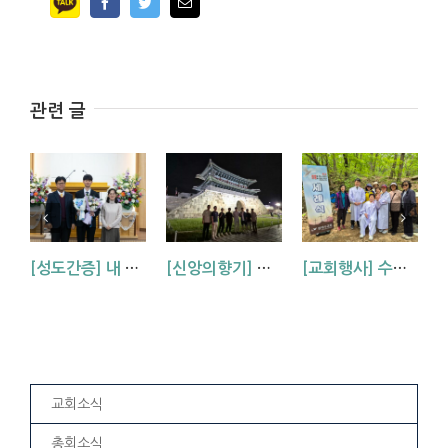
Facebook
Twitter
Email
관련 글
[성도간증] 내 삶에 역사하시는 하나님 (김기석 신학생 간증)
[신앙의향기] 강남&수원 3040형제 교류회
[교회행사] 수원교회 2026년 봄 세례식
교회소식
총회소식