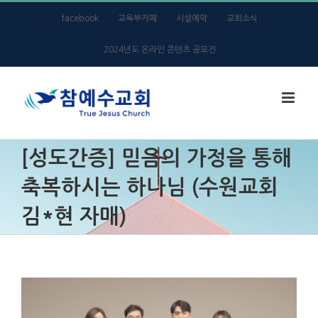
Skip
facebook
교육부카페
시설예약
교회소식
to
2024년도 온라인 콘텐츠 공모전
content
[성도간증] 믿음의 가정을 통해
축복하시는 하나님 (수원교회
김*현 자매)