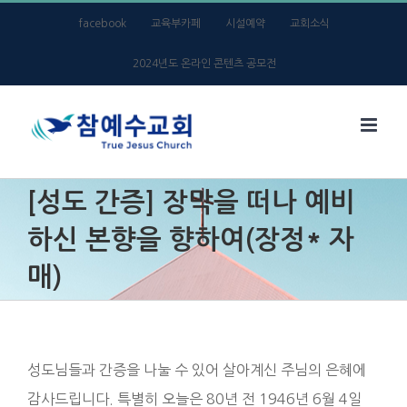
Skip
facebook
교육부카페
시설예약
교회소식
to
2024년도 온라인 콘텐츠 공모전
content
[성도 간증] 장막을 떠나 예비
하신 본향을 향하여(장정* 자
매)
성도님들과 간증을 나눌 수 있어 살아계신 주님의 은혜에
감사드립니다. 특별히 오늘은 80년 전 1946년 6월 4일