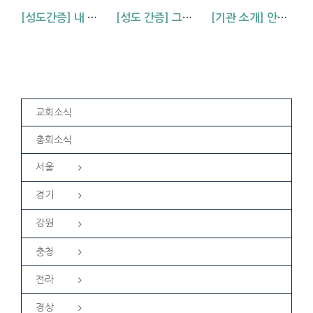
[성도간증] 내 삶에 역사하시는 하나님 (김기석 신학생 간증)
[성도 간증] 그때도, 지금도, 하나님은 살아 계십니다 (김원경 자매)
[기관 소개] 안양교회 청년부 찬양팀, 하랑을 소개합니다!
교회소식
총회소식
서울
경기
강원
충청
전라
경상