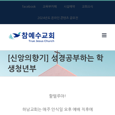
Skip
facebook
교육부카페
시설예약
교회소식
to
2024년도 온라인 콘텐츠 공모전
content
[신앙의향기] 성경공부하는 학
생청년부
할렐루야!
하남교회는 매주 안식일 오후 예배 직후에