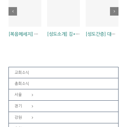
[복음메세지] 하나님의 자녀임을 증거하는 성령 (롬 8:15-25)
[성도소개] 김*자 자매를 소개합니다
[성도간증] 대만 신앙 여행기 – 전*성 형제
교회소식
총회소식
서울
경기
강원