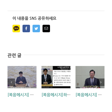
이 내용을 SNS 공유하세요
Facebook
Twitter
Email
관련 글
[복음메시지] 하나님 아버지의 마음 (눅15:11~24)
[복음메시지]하나님이 입혀주시는 옷 (창 3:7,21)
[복음메시지] 엘리야 때(사도시대)처럼 (왕하 2:1-14)