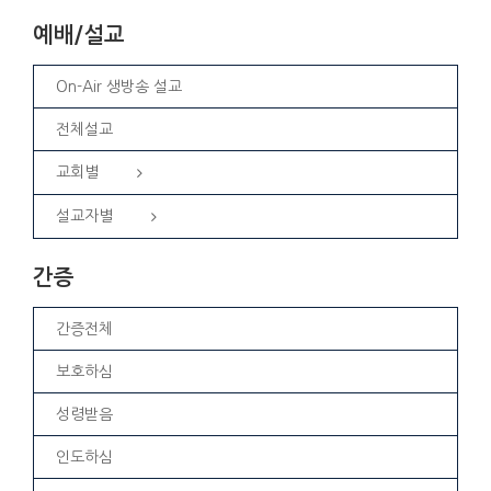
예배/설교
On-Air 생방송 설교
전체설교
교회별
설교자별
간증
간증전체
보호하심
성령받음
인도하심