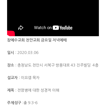
참예수교회 천안교
회 금요일 저녁예배
: 2020.03.06
일시
: 충청남도 천안시 서북구 쌍용대로 43 진주빌딩 4층
장소
: 이요셉 목자
설교자
: 전염병에 대한 성경적 이해
제목
:출 9:3-6
주제성구