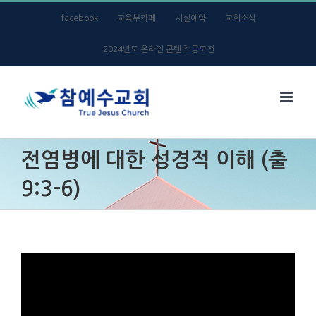
Skip
facebook
교육부카페
시설예약
교회소식
to
2024년도 온라인 콘텐츠 공모전
content
전염병에 대한 성경적 이해 (출
9:3-6)