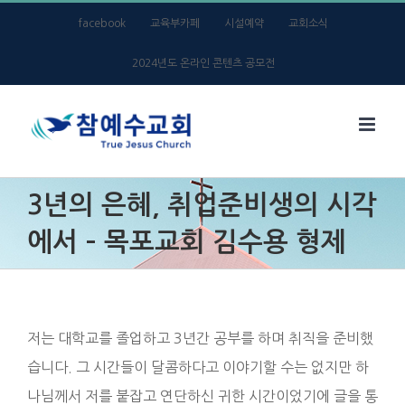
Skip
facebook
교육부카페
시설예약
교회소식
to
2024년도 온라인 콘텐츠 공모전
content
3년의 은혜, 취업준비생의 시각
에서 – 목포교회 김수용 형제
저는 대학교를 졸업하고 3년간 공부를 하며 취직을 준비했
습니다. 그 시간들이 달콤하다고 이야기할 수는 없지만 하
나님께서 저를 붙잡고 연단하신 귀한 시간이었기에 글을 통