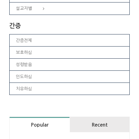
설교자별
간증
간증전체
보호하심
성령받음
인도하심
치유하심
Popular
Recent