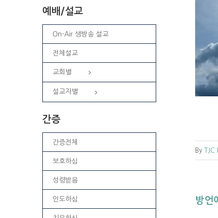
예배/설교
On-Air 생방송 설교
방언을 말하는 것만이 성령받은 증거인
전체설교
가요?
교회별
FAQ
성령
주제별
설교자별
간증
간증전체
By
TJC
보호하심
성령받음
인도하심
방언
치유하심