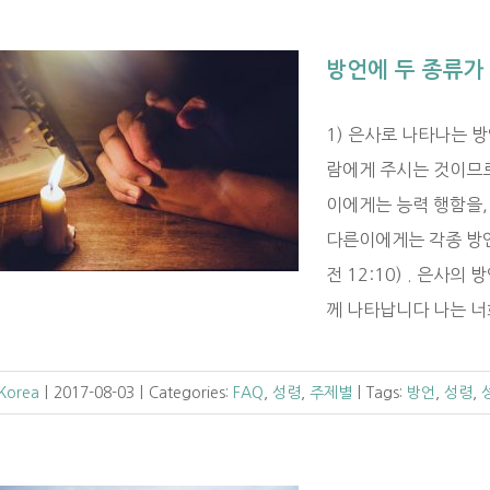
방언에 두 종류가
1) 은사로 나타나는 
람에게 주시는 것이므
이에게는 능력 행함을,
다른이에게는 각종 방언
전 12:10) . 은사
께 나타납니다 나는 너희
 Korea
|
2017-08-03
|
Categories:
FAQ
,
성령
,
주제별
|
Tags:
방언
,
성령
,