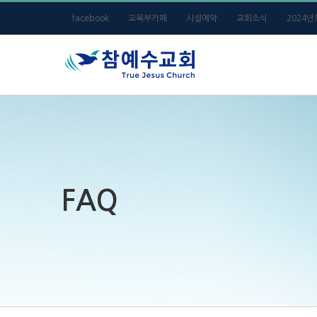
Skip
facebook
교육부카페
시설예약
교회소식
2024
to
content
FAQ