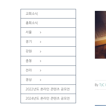
교회소식
총회소식
서울
방언에 두 종류가 있음을 알고 계십니
까?
경기
FAQ
성령
주제별
강원
충청
전라
경상
By
TJC
2022년도 온라인 콘텐츠 공모전
2024년도 온라인 콘텐츠 공모전