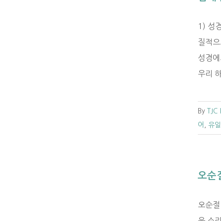
1) 
질적으
성경에
우리 하
By
TJC
어
,
유일
오순
오순절 
은 소리