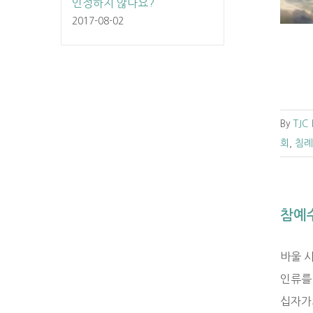
인정하지 않나요?
2017-08-02
By
TJC
회
,
침례
참예
바울 
인류를
십자가