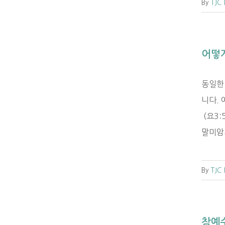
By
TJC
어떻게
동일한
니다.
(요3
말미암지
By
TJC
참예