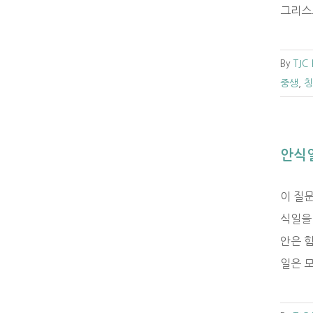
그리스도
By
TJC
중생
,
칭
안식
이 질
식일을
안은 힘
일은 모