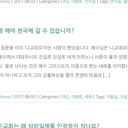
 Korea
|
2017-08-03
|
Categories:
FAQ
,
미분류
,
안식일
|
Tags:
안식일
,
율
 해야 천국에 갈 수 있습니까?
 질문을 이미 ‘니고데모’라는 사람이 했었습니다. 예수님은 니고데모
 예수께서 대답하시되 진실로 진실로 네게 이르노니 사람이 물과 성령
:5) 물로 난다는 것은 예수 그리스도의 이름으로 받는 세례를 의미합
 아니하고 오직 그의 긍휼하심을 좇아 중생의 씻음과 [...]
 Korea
|
2017-08-03
|
Categories:
FAQ
,
미분류
,
세례
|
Tags:
거듭남
,
구원
수교회는 왜 삼위일체를 인정하지 않나요?