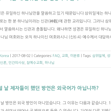
성경은 유일하신 하나님만을 말씀하고 있기 때문입니다 삼위일체는 하나님
로는 한 분 하나님이라는 신관(神觀)에 관한 교리입니다. 그러나 삼
서 말씀하시는 신관과 충돌됩니다. 왜냐하면 성경은 유일하신 하나
나님 여호와는 오직 하나이신 여호와시니 (신6:4) 예수께서 대답하시되
 Korea
|
2017-08-02
|
Categories:
FAQ
,
교회
,
미분류
|
Tags:
삼위일체
,
성
신론
,
인간의사상
,
참예수교회
,
하나님
절 날 제자들이 했던 방언은 외국어가 아닙니까?
날 방언은 외국 방언이 아니었습니다. 그 이유는 다음과 같습니다. 1
가 섞여서 태어난 곳 방언으로 들을 수 없습니다. 2)여러 다른 지방(1