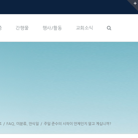
증
간행물
행사/활동
교회소식
로
/
FAQ
,
미분류
,
안식일
/
주일 준수의 시작이 언제인지 알고 계십니까?