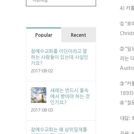
치유하심
4) 
➀ “로
Christ
Popular
Recent
➁ “
참예수교회를 이단이라고 말
하는 사람들이 있는데 사실인
리는 대
가요?
Austra
2017-08-02
➂ “카
세례는 반드시 물속
1893)
에서 받아야 하는 것
인가요?
➃ “질
2017-08-03
대답:
참예수교회는 왜 삼위일체를
질문: