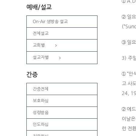
➀ A.
예배/설교
➁ 일요
On-Air 생방송 설교
(“Sund
전체설교
➂ 일
교회별
설교자별
3) 
➀ “
간증
고 사도
간증전체
24, 1
보호하심
➁ 에드
성령받음
이날은
인도하심
런 전환