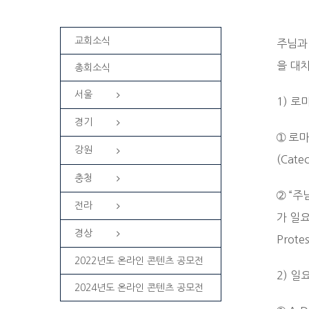
교회소식
주님과
을 대
총회소식
서울
1) 
경기
➀ 로
강원
(Catec
충청
➁ “
전라
가 일요
경상
Protes
2022년도 온라인 콘텐츠 공모전
2) 일
2024년도 온라인 콘텐츠 공모전