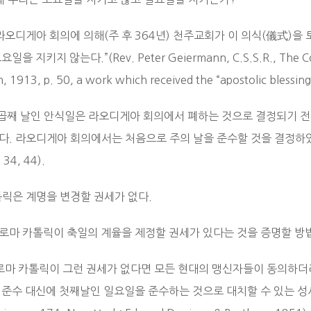
 라오디게아 회의에 의해(주 후 364년) 천주교회가 이 의식(儀式)
일을 지키지 않는다.”(Rev. Peter Geiermann, C.S.S.R., The Conve
n, 1913, p. 50, a work which received the “apostolic blessin
일곱째 날인 안식일은 라오디게아 회의에서 폐하는 것으로 결정되기 
. 라오디게아 회의에서는 처음으로 주의 날을 준수할 것을 결정하였다”(Prynne’
 34, 44).
톨릭은 계명을 변경할 권세가 없다.
: 로마 카톨릭이 축일의 계율을 제정할 권세가 있다는 것을 증명할 방
 로마 카톨릭이 그런 권세가 없다면 모든 현대의 맹신자들이 동의하더라
준수 대신에 첫째날인 일요일을 준수하는 것으로 대치할 수 있는 성서적 권력은 