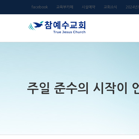
Skip
facebook
교육부카페
시설예약
교회소식
2024
to
content
주일 준수의 시작이 