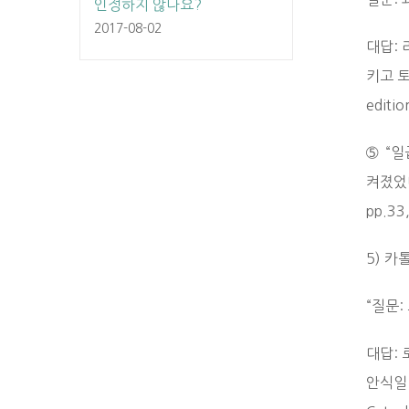
인정하지 않나요?
2017-08-02
대답:
키고 토요
editio
➄ “
켜졌었다
pp.33,
5) 카
“질문
대답:
안식일 