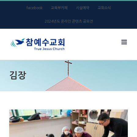
Skip
facebook
교육부카페
시설예약
교회소식
to
2024년도 온라인 콘텐츠 공모전
content
김장