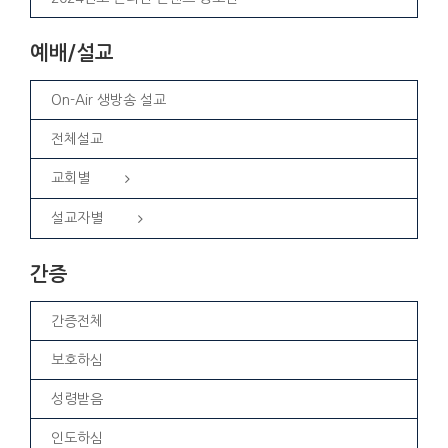
예배/설교
On-Air 생방송 설교
전체설교
교회별
설교자별
간증
간증전체
보호하심
성령받음
인도하심