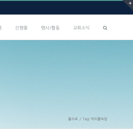
증
간행물
행사/활동
교회소식
홈으로
/
Tag:
머리를숙임