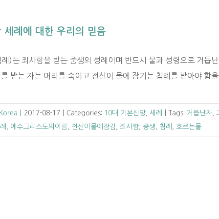
 세례에 대한 우리의 믿음
침례)는 죄사함을 받는 중생의 성례이며 반드시 물과 성령으로 거듭난
례를 받는 자는 머리를 숙이고 전신이 물에 잠기는 침례를 받아야 함을
 Korea
|
2017-08-17
|
Categories:
10대 기본신앙
,
세례
|
Tags:
거듭난자
,
례
,
예수그리스도의이름
,
전신이물에잠김
,
죄사함
,
중생
,
침례
,
흐르는물