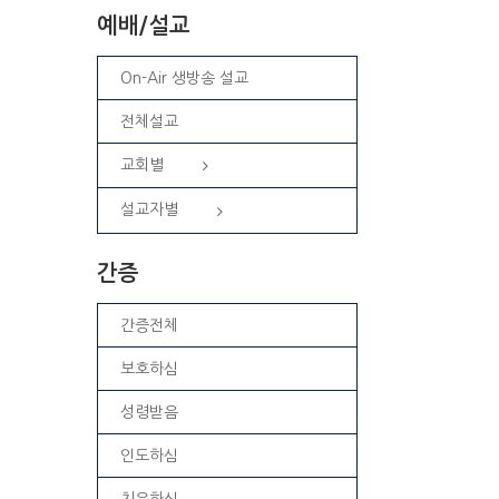
예배/설교
On-Air 생방송 설교
전체설교
교회별
설교자별
간증
간증전체
보호하심
성령받음
인도하심
치유하심