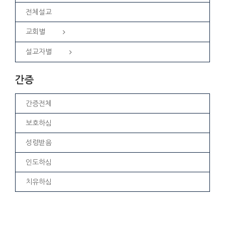
전체설교
교회별
설교자별
간증
간증전체
보호하심
성령받음
인도하심
치유하심