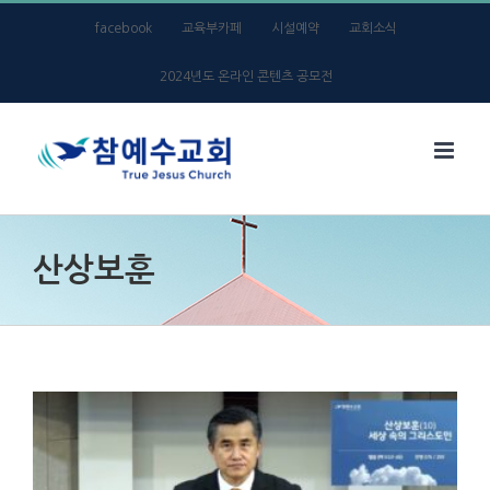
Skip
facebook
교육부카페
시설예약
교회소식
to
2024년도 온라인 콘텐츠 공모전
content
산상보훈