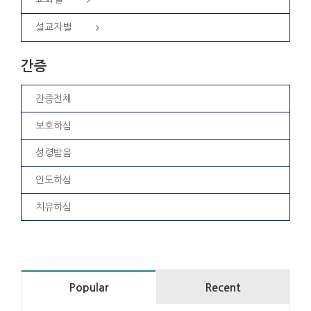
설교자별
간증
간증전체
보호하심
성령받음
인도하심
치유하심
Popular
Recent