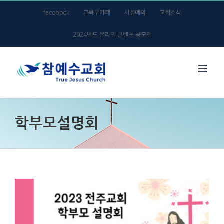
Skip
facebook
교육부카페
시설예약
교회소식
to
2024년도 온라인 콘텐츠 공모전
content
학부모설명회