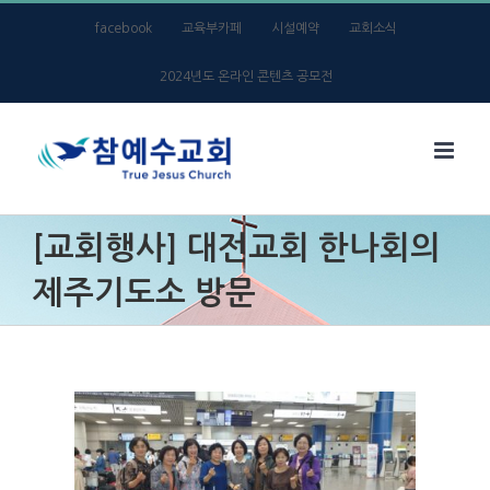
Skip
facebook
교육부카페
시설예약
교회소식
to
2024년도 온라인 콘텐츠 공모전
content
[교회행사] 대전교회 한나회의
제주기도소 방문