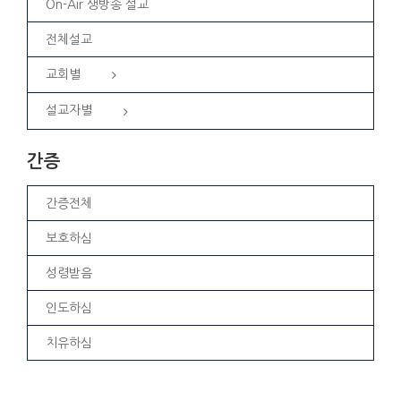
On-Air 생방송 설교
전체설교
교회별
설교자별
간증
간증전체
보호하심
성령받음
인도하심
치유하심