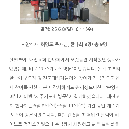
–
일정
: 25.6.8(
일
)~6.11(
수
)
–
참석자
:
허명도 목자님
,
한나회
8
명
/
총
9
명
할렐루야, 대전교회 한나회에서 오랫동안 계획했던 행사가
있었는데, 바로 “제주기도소 방문”이었습니다. 올해 초부터
한나회 구도자 및 전도대상자들에게 찾아가 적극적으로 행
사 참여를 권한 덕분에 감사하게도 관리성도이신 박순영자
매님이 이번 “제주기도소 방문”에 함께하셨습니다. 대전교
회 한나회는 6월 8일(일)~6월 11일(수) 기간 동안 제주기
도소에 방문하였습니다. 출발 전 6월 초 더워진 날씨와 비
예보로 걱정스러웠으나 주님께서 시원하고 맑은 날씨를 허