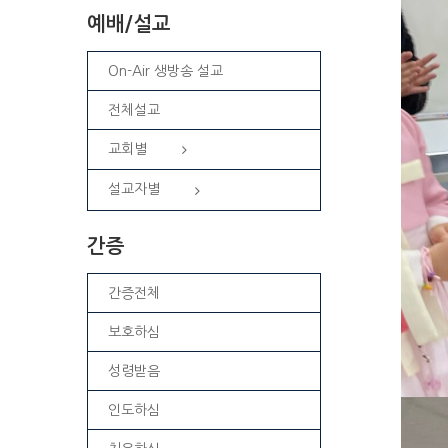
예배/설교
On-Air 생방송 설교
전체설교
교회별
설교자별
간증
간증전체
보호하심
성령받음
인도하심