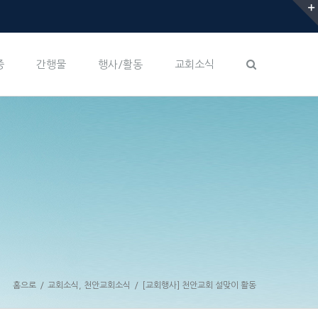
증
간행물
행사/활동
교회소식
홈으로
/
교회소식
,
천안교회소식
/
[교회행사] 천안교회 설맞이 활동