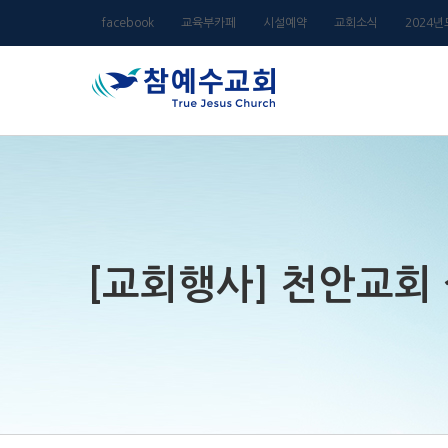
Skip
facebook
교육부카페
시설예약
교회소식
2024
to
content
[교회행사] 천안교회