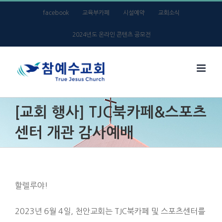
Skip
facebook
교육부카페
시설예약
교회소식
to
2024년도 온라인 콘텐츠 공모전
content
[교회 행사] TJC북카페&스포츠
센터 개관 감사예배
할렐루야!
2023년 6월 4일, 천안교회는 TJC북카페 및 스포츠센터를