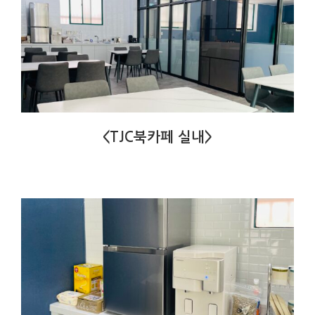
<TJC북카페 실내>