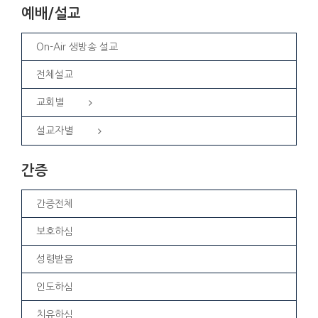
예배/설교
On-Air 생방송 설교
전체설교
교회별
설교자별
간증
간증전체
보호하심
성령받음
인도하심
치유하심