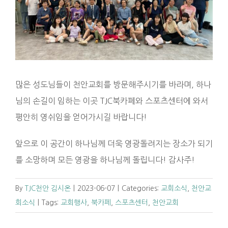
많은 성도님들이 천안교회를 방문해주시기를 바라며, 하나
님의 손길이 임하는 이곳 TJC북카페와 스포츠센터에 와서
평안히 영쉬임을 얻어가시길 바랍니다!
앞으로 이 공간이 하나님께 더욱 영광돌려지는 장소가 되기
를 소망하며 모든 영광을 하나님께 돌립니다! 감사주!
By
TJC천안 김시온
|
2023-06-07
|
Categories:
교회소식
,
천안교
회소식
|
Tags:
교회행사
,
북카페
,
스포츠센터
,
천안교회