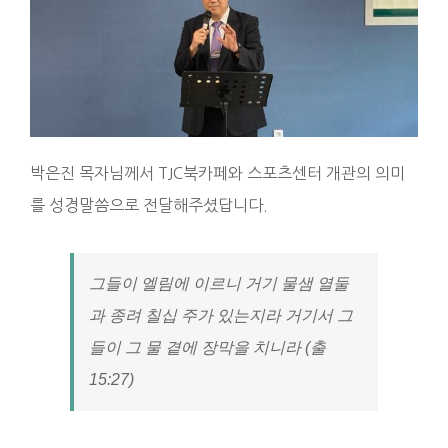
박은진 목자님께서 TJC북카페와 스포츠센터 개관의 의미
를 성경말씀으로 전달해주셨답니다.
그들이 엘림에 이르니 거기 물샘 열둘
과 종려 칠십 주가 있는지라 거기서 그
들이 그 물 곁에 장막을 치니라 (출
15:27)