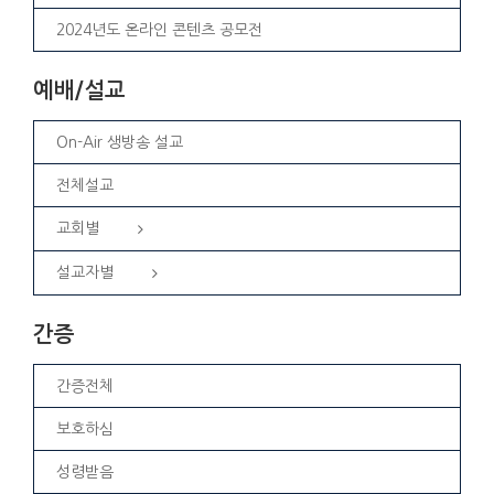
2024년도 온라인 콘텐츠 공모전
예배/설교
On-Air 생방송 설교
전체설교
교회별
설교자별
간증
간증전체
보호하심
성령받음