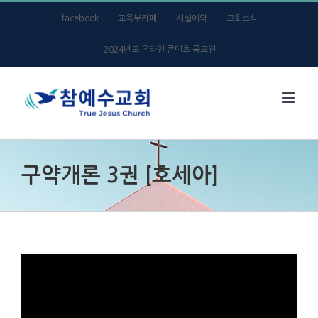
Skip
facebook
교육부카페
시설예약
교회소식
to
2024년도 온라인 콘텐츠 공모전
content
구약개론 3권 [호세아]