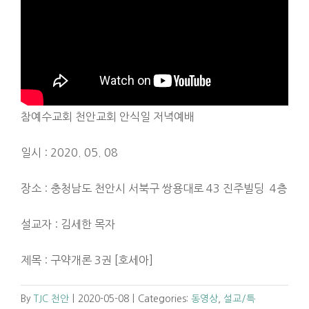
참예수교회 천안교회 안식일 저녁예배
일시 : 2020. 05. 08
장소 : 충청남도 천안시 서북구 쌍용대로 43 진주빌딩 4층
설교자 : 김세한 목자
제목 : 구약개론 3권 [호세아]
By
TJC 천안
|
2020-05-08
|
Categories:
동영상
,
설교/특