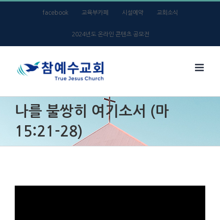
Skip
facebook
교육부카페
시설예약
교회소식
to
2024년도 온라인 콘텐츠 공모전
content
나를 불쌍히 여기소서 (마
15:21-28)