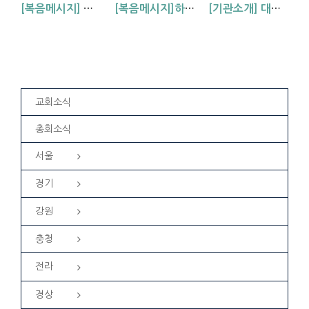
[복음메시지] 하나님 아버지의 마음 (눅15:11~24)
[복음메시지]하나님이 입혀주시는 옷 (창 3:7,21)
[기관소개] 대방교회 학생부를 소개합니다.
교회소식
총회소식
서울
경기
강원
충청
전라
경상