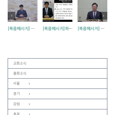
[복음메시지] 하나님 아버지의 마음 (눅15:11~24)
[복음메시지]하나님이 입혀주시는 옷 (창 3:7,21)
[복음메시지] 엘리야 때(사도시대)처럼 (왕하 2:1-14)
교회소식
총회소식
서울
경기
강원
충청