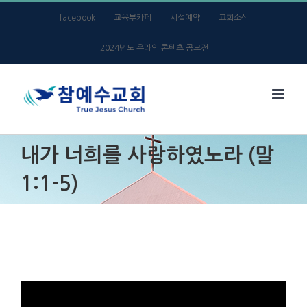
Skip
facebook
교육부카페
시설예약
교회소식
to
2024년도 온라인 콘텐츠 공모전
content
내가 너희를 사랑하였노라 (말
1:1-5)