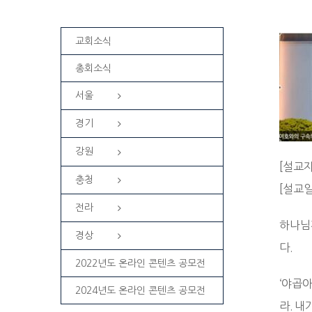
교회소식
총회소식
서울
경기
강원
[설교자
충청
[설교일
전라
하나님
경상
다.
2022년도 온라인 콘텐츠 공모전
‘야곱
2024년도 온라인 콘텐츠 공모전
라. 내