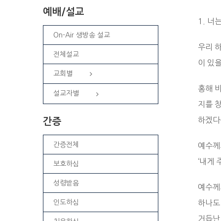
예배/설교
1. 너
On-Air 생방송 설교
우리 
전체설교
이 있
교회별
홍해 
설교자별
지를 
하겠다
간증
간증전체
예수께
‘내게 
보호하심
성령받음
예수께
인도하심
하나도 
거듭난