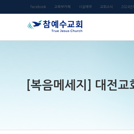
Skip
facebook
교육부카페
시설예약
교회소식
2024
to
content
[복음메세지] 대전교회-