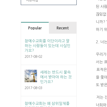
치유하심
된 사
끊임없
니까?
Popular
Recent
하기 
참예수교회를 이단이라고 말
2. 너
하는 사람들이 있는데 사실인
가요?
우리가
2017-08-02
서는 
표적은 
세례는 반드시 물속
에서 받아야 하는 것
을 쫓
인가요?
또 받
2017-08-03
저는 
참예수교회는 왜 삼위일체를
너희와 