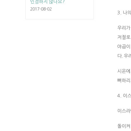
인정하지 않나요?
2017-08-02
3. 나
우리가
저절로
야곱이
다. 
시온에
뻐하리로
4. 
이스라
돌이켜