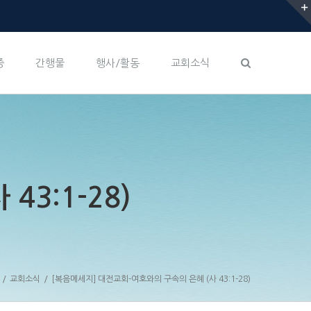
증
간행물
행사/활동
교회소식
3:1-28)
/
교회소식
/
[복음메세지] 대전교회-여호와의 구속의 은혜 (사 43:1-28)