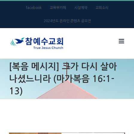
Skip
facebook
교육부카페
시설예약
교회소식
to
2024년도 온라인 콘텐츠 공모전
content
[복음 메시지] 그가 다시 살아
나셨느니라 (마가복음 16:1-
13)