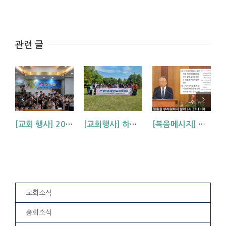
관련 글
[교회 행사] 2026 아동부 연합 여름성경학교 (부산, 거제, 대구)
[교회행사] 하남-원주 연합 봄 야유회
[복음메시지] 악인의 형통을 부러워하지 말라 (시편 37:1-9)
교회소식
총회소식