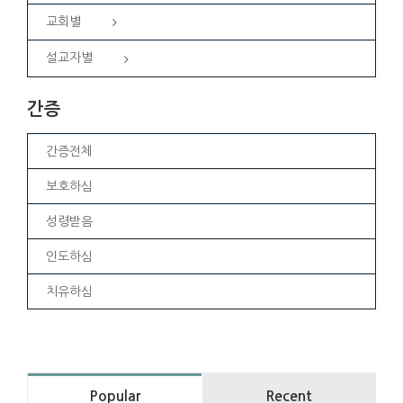
교회별
설교자별
간증
간증전체
보호하심
성령받음
인도하심
치유하심
Popular
Recent