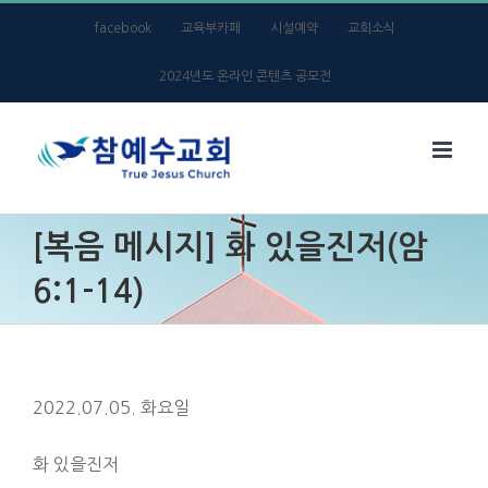
Skip
facebook
교육부카페
시설예약
교회소식
to
2024년도 온라인 콘텐츠 공모전
content
[복음 메시지] 화 있을진저(암
6:1-14)
2022.07.05. 화요일
화 있을진저