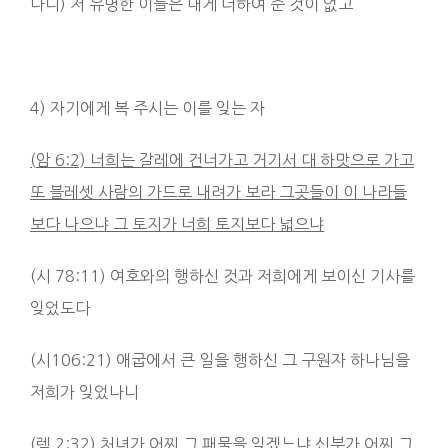
나니) 저 유명한 이들은 내게 더하여 준 것이 없고
4) 자기에게 복 주시는 이를 잊는 자
(
암
6:2)
너희는 갈레에 건너가고 거기서 대 하맛으로 가고
또 블레셋 사람의 가드로 내려가 보라
그곳들이 이 나라들
보다 나으냐 그 토지가 너희 토지보다 넓으냐
(시 78:11) 여호와의 행하신 것과 저희에게 보이신 기사를
잊었도다
(시106:21) 애굽에서 큰 일을 행하신 그 구원자 하나님을
저희가 잊었나니
(렘 2:32) 처녀가 어찌 그 패물을 잊겠느냐 신부가 어찌 그