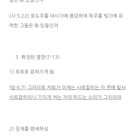
들은 화 있을진저
(사 5:22) 포도주를 마시기에 용감하며 독주를 빚기에 유
력한 그들은 화 있을진저
확정된 멸망(7-13)
1) 포로로 잡혀가게 됨
(
암
6:7)
그러므로 저희가 이제는 사로잡히는 자 중에 앞서
사로잡히리니 기지개 켜는 자의 떠드는 소리가 그치리라
2) 징계를 맹세하심