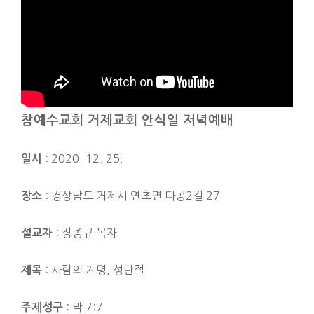
참예수교회 거제교회 안식일 저녁예배
: 2020. 12. 25.
일시
: 경상남도 거제시 연초면 다공2길 27
장소
: 장종규 목자
설교자
: 사람의 계명, 성탄절
제목
: 막 7:7
주제성구