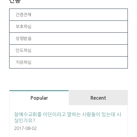
간증
간증전체
보호하심
성령받음
인도하심
치유하심
Popular
Recent
참예수교회를 이단이라고 말하는 사람들이 있는데 사
실인가요?
2017-08-02