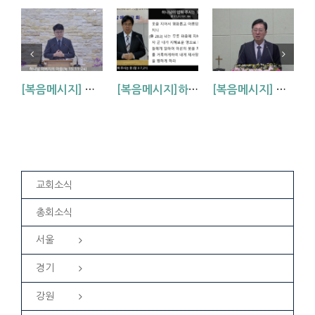
[복음메시지] 하나님 아버지의 마음 (눅15:11~24)
[복음메시지]하나님이 입혀주시는 옷 (창 3:7,21)
[복음메시지] 엘리야 때(사도시대)처럼 (왕하 2:1-14)
교회소식
총회소식
서울
경기
강원