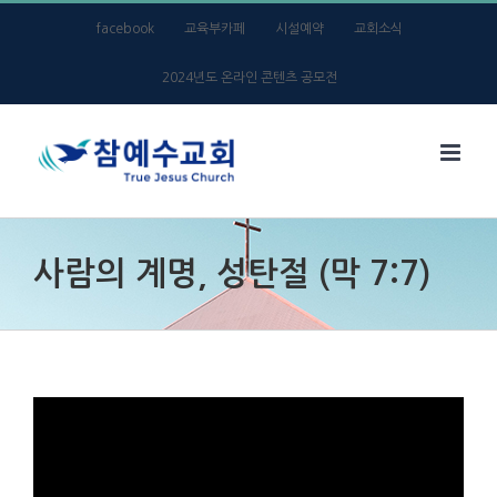
Skip
facebook
교육부카페
시설예약
교회소식
to
2024년도 온라인 콘텐츠 공모전
content
사람의 계명, 성탄절 (막 7:7)