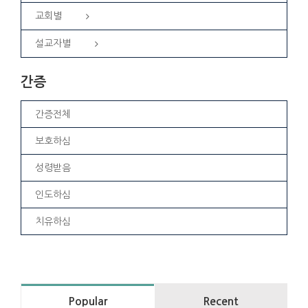
교회별
설교자별
간증
간증전체
보호하심
성령받음
인도하심
치유하심
Popular
Recent