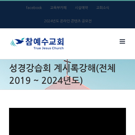
Skip
facebook
교육부카페
시설예약
교회소식
to
2024년도 온라인 콘텐츠 공모전
content
성경강습회 계시록강해(전체
2019 ~ 2024년도)