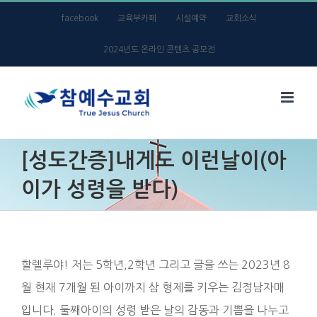
Skip
facebook
교육부카페
시설예약
교회소식
to
2024년도 온라인 콘텐츠 공모전
content
[성도간증]내게도 이런날이(아
이가 성령을 받다)
할렐루야! 저는 5학년,2학년 그리고 글을 쓰는 2023년 8
월 현재 7개월 된 아이까지 삼 형제를 키우는 김정남자매
입니다. 둘째아이의 성령 받은 날의 감동과 기쁨을 나누고