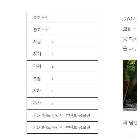
교회소식
202
교회는
총회소식
용 형
서울
을 나
경기
강원
충청
전라
경상
2022년도 온라인 콘텐츠 공모전
제 남
2024년도 온라인 콘텐츠 공모전