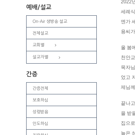
202
예배/설교
세례식
엔가 
On-Air 생방송 설교
용씨가
전체설교
교회별
올 봄
천안교
설교자별
목자님
간증
었고 
제님께
간증전체
보호하심
끝나고
성령받음
을 받
집으로
인도하심
늘은 