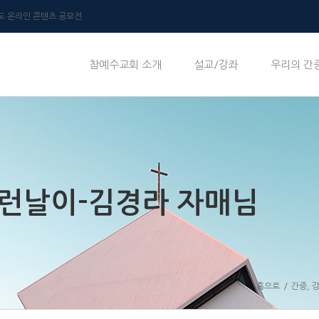
년도 온라인 콘텐츠 공모전
참예수교회 소개
설교/강좌
우리의 간
이런날이-김경라 자매님
홈으로
/
간증
,