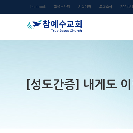
Skip
facebook
교육부카페
시설예약
교회소식
2024
to
content
[성도간증] 내게도 