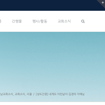
증
간행물
행사/활동
교회소식
강남교회소식
,
교회소식
,
서울
/
[성도간증] 내게도 이런날이-김경라 자매님