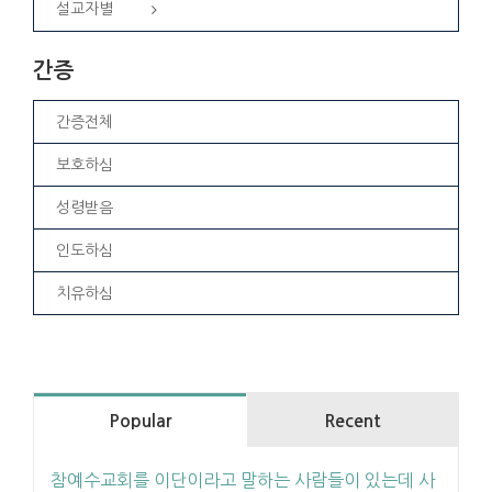
설교자별
간증
간증전체
보호하심
성령받음
인도하심
치유하심
Popular
Recent
참예수교회를 이단이라고 말하는 사람들이 있는데 사