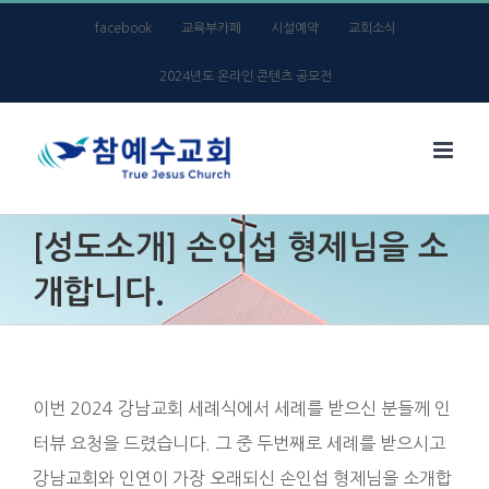
Skip
facebook
교육부카페
시설예약
교회소식
to
2024년도 온라인 콘텐츠 공모전
content
[성도소개] 손인섭 형제님을 소
개합니다.
이번 2024 강남교회 세례식에서 세례를 받으신 분들께 인
터뷰 요청을 드렸습니다. 그 중 두번째로 세례를 받으시고
강남교회와 인연이 가장 오래되신 손인섭 형제님을 소개합