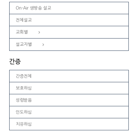
On-Air 생방송 설교
전체설교
교회별
설교자별
간증
간증전체
보호하심
성령받음
인도하심
치유하심