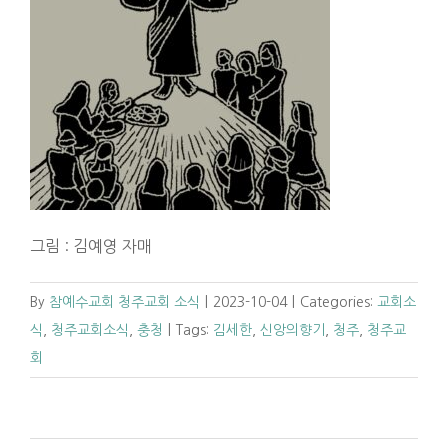
그림 : 김예영 자매
By
참예수교회 청주교회 소식
|
2023-10-04
|
Categories:
교회소
식
,
청주교회소식
,
충청
|
Tags:
김세한
,
신앙의향기
,
청주
,
청주교
회