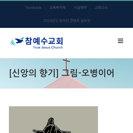
Skip
facebook
교육부카페
시설예약
교회소식
to
2024년도 온라인 콘텐츠 공모전
content
[신앙의 향기] 그림-오병이어