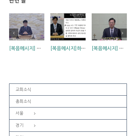
관련 글
[복음메시지] 하나님 아버지의 마음 (눅15:11~24)
[복음메시지]하나님이 입혀주시는 옷 (창 3:7,21)
[복음메시지] 엘리야 때(사도시대)처럼 (왕하 2:1-14)
교회소식
총회소식
서울
경기