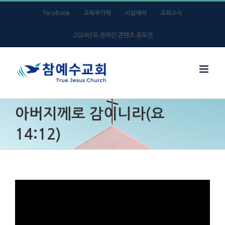
Skip
facebook
교육부카페
시설예약
교회소식
to
2024년도 온라인 콘텐츠 공모전
content
아버지께로 감이니라(요
14:12)