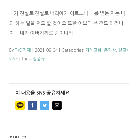
내가 진실로 진실로 너희에게 이르노니 나를 믿는 자는 나
의 하는 일을 저도 할 것이요 또한 이보다 큰 것도 하리니
이는 내가 아버지께로 감이니라
By
TJC 거제
|
2021-09-04
|
Categories:
거제교회
,
동영상
,
설교/
예배
|
Tags:
장종규
이 내용을 SNS 공유하세요
Facebook
Twitter
Email