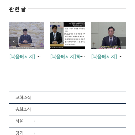
관련 글
[복음메시지] 하나님 아버지의 마음 (눅15:11~24)
[복음메시지]하나님이 입혀주시는 옷 (창 3:7,21)
[복음메시지] 엘리야 때(사도시대)처럼 (왕하 2:1-14)
교회소식
총회소식
서울
경기