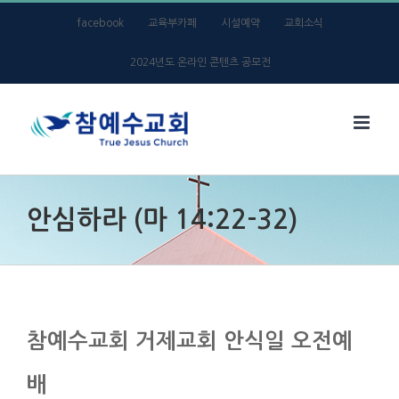
Skip
facebook
교육부카페
시설예약
교회소식
to
2024년도 온라인 콘텐츠 공모전
content
안심하라 (마 14:22-32)
참예수교회 거제교회 안식일 오전예
배