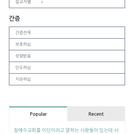
설교자별
간증
간증전체
보호하심
성령받음
인도하심
치유하심
Popular
Recent
참예수교회를 이단이라고 말하는 사람들이 있는데 사