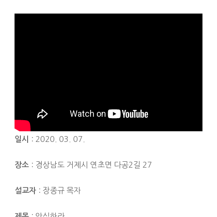
: 2020. 03. 07.
일시
: 경상남도 거제시 연초면 다공2길 27
장소
: 장종규 목자
설교자
: 안심하라
제목