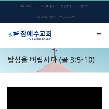
Skip
facebook
교육부카페
시설예약
교회소식
to
2024년도 온라인 콘텐츠 공모전
content
탐심을 버립시다 (골 3:5-10)