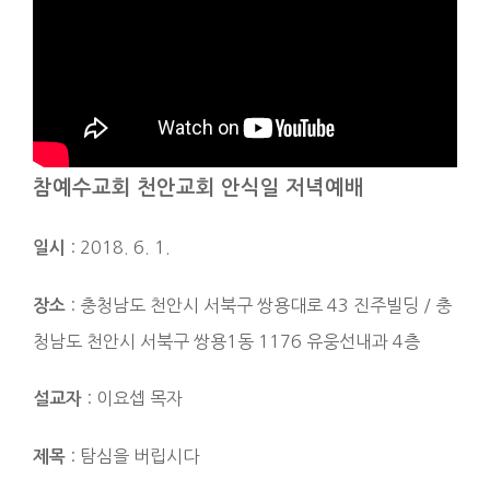
참예수교회 천안교회 안식일 저녁예배
: 2018. 6. 1.
일시
: 충청남도 천안시 서북구 쌍용대로 43 진주빌딩 / 충
장소
청남도 천안시 서북구 쌍용1동 1176 유웅선내과 4층
: 이요셉 목자
설교자
: 탐심을 버립시다
제목