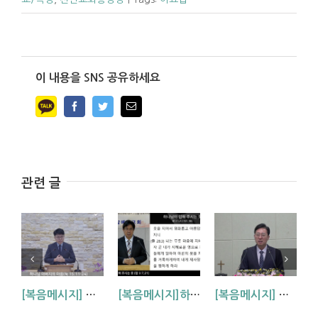
이 내용을 SNS 공유하세요
Facebook
Twitter
Email
관련 글
[복음메시지] 하나님 아버지의 마음 (눅15:11~24)
[복음메시지]하나님이 입혀주시는 옷 (창 3:7,21)
[복음메시지] 엘리야 때(사도시대)처럼 (왕하 2:1-14)