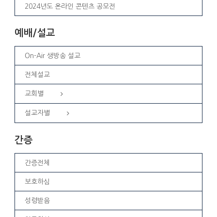
2024년도 온라인 콘텐츠 공모전
예배/설교
On-Air 생방송 설교
전체설교
교회별
설교자별
간증
간증전체
보호하심
성령받음