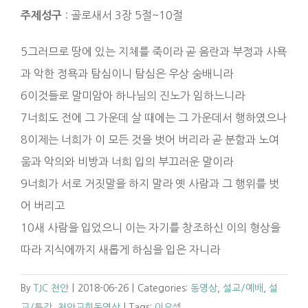
: 골로새서 3장 5절~10절
주제성구
5
그러므로 땅에 있는 지체를 죽이라 곧 음란과 부정과
사욕
과 악한
정욕
과
탐심
이니
탐심
은 우상 숭배니라
6
이것들로 말미암아 하나님의
진노
가 임하느니라
7
너희도 전에 그 가운데 살 때에는 그 가운데서 행하였으나
8
이제는 너희가 이 모든 것을 벗어 버리라 곧 분함과
노여
움
과
악의
와 비방과 너희 입의 부끄러운 말이라
9
너희가 서로
거짓말
을 하지 말라 옛 사람과 그
행위
를 벗
어 버리고
10
새 사람을 입었으니 이는 자기를
창조
하신 이의
형상
을
따라
지식
에까지 새롭게 하심을 입은 자니라
By
TJC 천안
|
2018-06-26
|
Categories:
동영상
,
설교/예배
,
설
교/특강
,
천안교회동영상
|
Tags:
이요셉