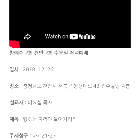
참예수교회 천안교회 수요일 저녁예배
: 2018. 12. 26
일시
: 충청남도 천안시 서북구 쌍용대로 43 진주빌딩 4층
장소
: 이요셉 목자
설교자
: 행하는 자라야 들어가리라
제목
: 마7:21-27
주제성구