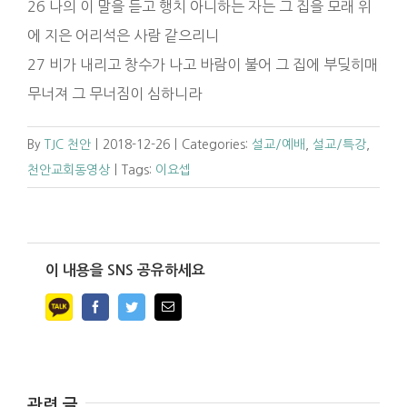
26 나의 이 말을 듣고 행치 아니하는 자는 그 집을 모래 위
에 지은 어리석은 사람 같으리니
27 비가 내리고 창수가 나고 바람이 불어 그 집에 부딪히매
무너져 그 무너짐이 심하니라
By
TJC 천안
|
2018-12-26
|
Categories:
설교/예배
,
설교/특강
,
천안교회동영상
|
Tags:
이요셉
이 내용을 SNS 공유하세요
Facebook
Twitter
Email
관련 글