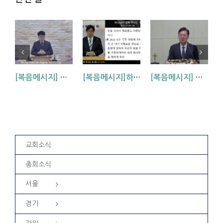
[복음메시지] 하나님 아버지의 마음 (눅15:11~24)
[복음메시지]하나님이 입혀주시는 옷 (창 3:7,21)
[복음메시지] 엘리야 때(사도시대)처럼 (왕하 2:1-14)
교회소식
총회소식
서울
경기