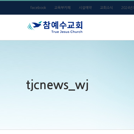
Skip
facebook
교육부카페
시설예약
교회소식
2024
to
content
tjcnews_wj