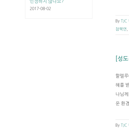
인정하지 않나요?
2017-08-02
By
TJC
참북연
,
[성도
할렐루
혜를 
나님께
운 환경
By
TJC