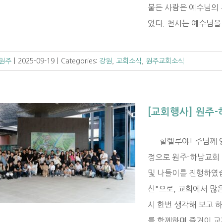
붙든 사람은 예수님의
었다. 천사는 예수님을 [.
 원주
|
2025-09-19
|
Categories:
강원
,
교회소식
,
원주교회소식
[교회행사] 원주-
할렐루야! 주님께 영광
정으로 원주-하남교회
및 나들이를 진행하였습
신"으로, 교회에서 많
시 한번 생각해 보고 
를 함께하며 즐거이 교제