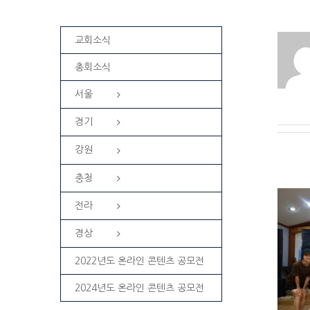
교회소식
총회소식
서울
경기
강원
충청
전라
경상
[교회행사] 2025 원주-안산 아동학생부
2022년도 온라인 콘텐츠 공모전
연합 수련회
2024년도 온라인 콘텐츠 공모전
강원
교회소식
원주교회소식