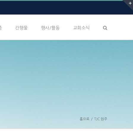
증
간행물
행사/활동
교회소식
홈으로
/
TJC 원주