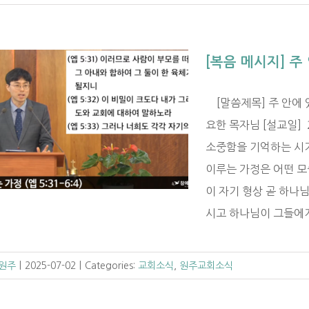
[복음 메시지] 주 
[말씀제목] 주 안에 있
요한 목자님 [설교일] 
소중함을 기억하는 시기
이루는 가정은 어떤 모습
이 자기 형상 곧 하나
시고 하나님이 그들에게 복
 원주
|
2025-07-02
|
Categories:
교회소식
,
원주교회소식