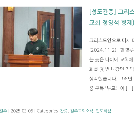
[성도간증] 그리
교회 정영석 형제
그리스도인으로 다시 태
(2024.11.2) 
는 늦은 나이에 교회에
회를 몇 번 나갔던 기
생각했습니다. 그러던 
중 문득 '부모님이 [...]
 원주
|
2025-03-06
|
Categories:
간증
,
원주교회소식
,
인도하심