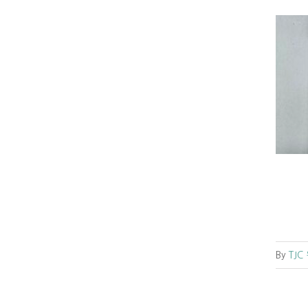
[성도간증] 그리스도인으로 다시 태어나
게 하신 은혜 (원주교회 정영석 형제)
간증
원주교회소식
인도하심
By
TJC