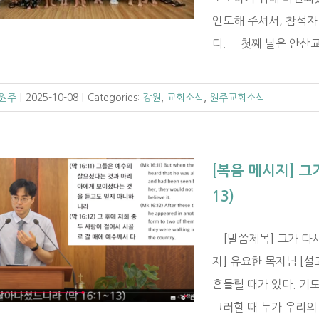
인도해 주셔서, 참석자
다. 첫째 날은 안산교회
 원주
|
2025-10-08
|
Categories:
강원
,
교회소식
,
원주교회소식
[복음 메시지] 그
13)
[말씀제목] 그가 다시 
자] 유요한 목자님 [설
흔들릴 때가 있다. 기도
그러할 때 누가 우리의