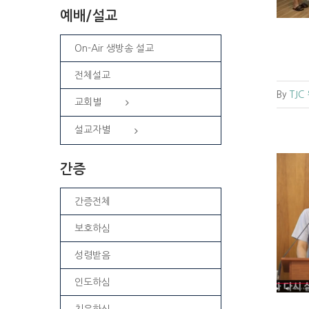
예배/설교
On-Air 생방송 설교
전체설교
By
TJC
교회별
설교자별
간증
간증전체
[복음 메시지] 그가 다시 살아나셨느니라
보호하심
(마가복음 16:1-13)
성령받음
강원
교회소식
원주교회소식
인도하심
치유하심