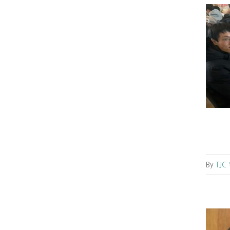
[교회행사] 장유나 학생 송별회
교회소식
원주교회소식
By
TJC