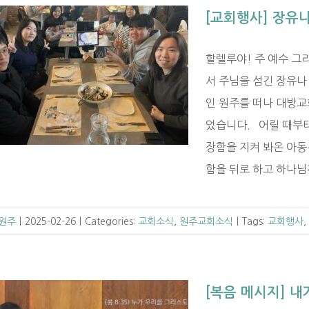
[교회행사] 장유
할렐루야! 주 예수 그
서 주님을 섬긴 장유나 
인 원주를 떠나 대방
었습니다. 어릴 때부터
장함을 지켜 봐온 아
함을 뒤로 하고 하나님께서
 원주
|
2025-02-26
|
Categories:
교회소식
,
원주교회소식
|
Tags:
교회행사
,
[복음 메시지] 내가