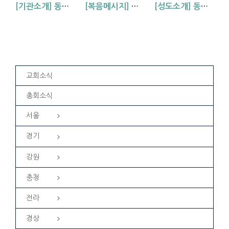
[기관소개] 동부교회 소금처럼 사역팀을 소개합니다!
[복음메시지] 심령에 매임을 받아 (행 20:22~24)
[성도소개] 동부교회의 새가족을 소개합니다.
교회소식
총회소식
서울
경기
강원
충청
전라
경상