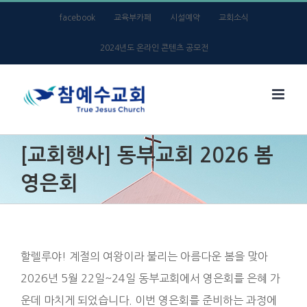
Skip
facebook
교육부카페
시설예약
교회소식
to
2024년도 온라인 콘텐츠 공모전
content
[교회행사] 동부교회 2026 봄
영은회
할렐루야! 계절의 여왕이라 불리는 아름다운 봄을 맞아
2026년 5월 22일~24일 동부교회에서 영은회를 은혜 가
운데 마치게 되었습니다. 이번 영은회를 준비하는 과정에