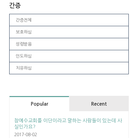
간증
간증전체
보호하심
성령받음
인도하심
치유하심
Popular
Recent
참예수교회를 이단이라고 말하는 사람들이 있는데 사
실인가요?
2017-08-02