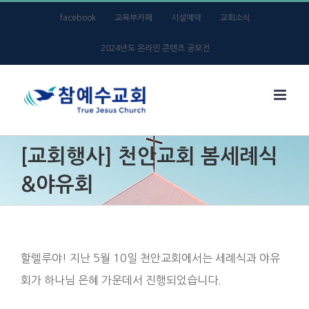
Skip
facebook
교육부카페
시설예약
교회소식
to
2024년도 온라인 콘텐츠 공모전
content
[교회행사] 천안교회 봄세례식
&야유회
할렐루야! 지난 5월 10일 천안교회에서는 세례식과 야유
회가 하나님 은혜 가운데서 진행되었습니다.