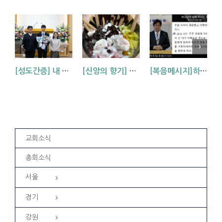
[성도간증] 내 삶에 역사하시는 하나님 (김기석 신학생 간증)
[신앙의 향기] 아동부 팥빙수 만들기
[복음메시지]하나님이 입혀주시는 옷 (창 3:7,21)
교회소식
총회소식
서울
경기
강원