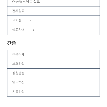
On-Air 생방송 설교
전체설교
교회별
설교자별
간증
간증전체
보호하심
성령받음
인도하심
치유하심