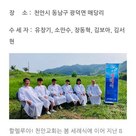
장 소
:
천안시 동남구 광덕면 매당리
수 세 자
:
유창기
,
소만수
,
장동혁
,
김보아
,
김서
현
할렐루야! 천안교회는 봄 세례식에 이어 지난 8