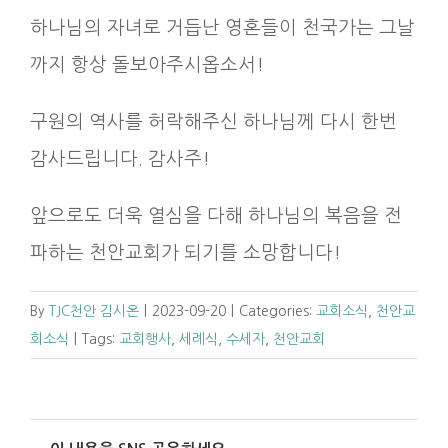
하나님의 자녀로 거듭난 영혼들이 천국가는 그날
까지 항상 돌보아주시옵소서!
구원의 역사를 허락해주신 하나님께 다시 한번
감사드립니다. 감사주!
앞으로도 더욱 열심을 다해 하나님의 복음을 전
파하는 천안교회가 되기를 소망합니다!
By
TJC천안 김시온
|
2023-09-20
|
Categories:
교회소식
,
천안교
회소식
|
Tags:
교회행사
,
세례식
,
수세자
,
천안교회