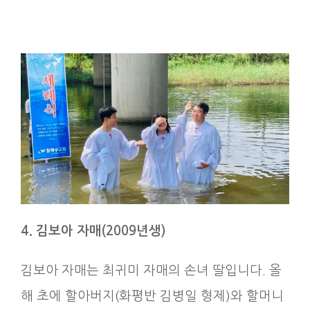
4. 김보아 자매(2009년생)
김보아 자매는 최귀미 자매의 손녀 딸입니다. 올
해 초에 할아버지(화평반 김병일 형제)와 할머니