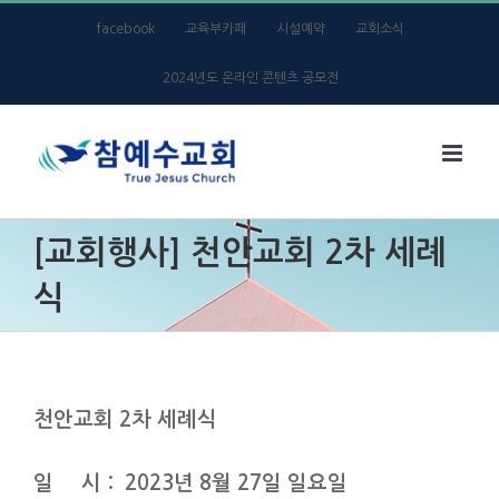
Skip
facebook
교육부카페
시설예약
교회소식
to
2024년도 온라인 콘텐츠 공모전
content
[교회행사] 천안교회 2차 세례
식
천안교회 2차 세례식
일 시
: 2023
년
8
월
27
일 일요일