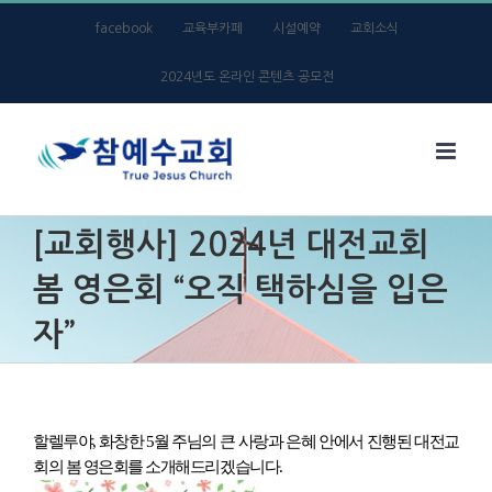
Skip
facebook
교육부카페
시설예약
교회소식
to
2024년도 온라인 콘텐츠 공모전
content
[교회행사] 2024년 대전교회
봄 영은회 “오직 택하심을 입은
자”
할렐루야, 화창한 5월 주님의 큰 사랑과 은혜 안에서 진행된 대전교
회의 봄 영은회를 소개해드리겠습니다.